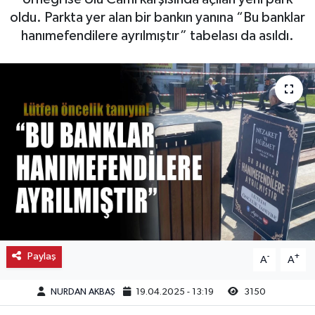
oldu. Parkta yer alan bir bankın yanına “Bu banklar
Kargı
hanımefendilere ayrılmıştır” tabelası da asıldı.
Laçin
Mecitözü
Oğuzlar
Ortaköy
Osmancık
Sungurlu
Paylaş
-
+
A
A
Uğurludağ
NURDAN AKBAŞ
19.04.2025 - 13:19
3150
Sağlık