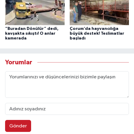
“Buradan Dönülür” dedi,
Çorum’da hayvancılığa
kavşakta sıkıştı! O anlar
büyük destek! Teslimatlar
kamerada
başladı
Yorumlar
Gönder