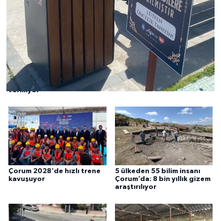
Çorum'da trafik çilesi
"Çorum'un her köşesine
başladı: "Kimse kimseye yol
yatırım yapıyoruz"
vermiyor"
Çorum 2028'de hızlı trene
5 ülkeden 55 bilim insanı
kavuşuyor
Çorum’da: 8 bin yıllık gizem
araştırılıyor