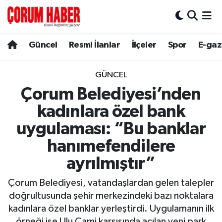
Güncel
Nöbetçi Eczaneler
Güncel
Resmi İlanlar
İlçeler
Spor
E-gaz
Spor
Hava Durumu
GÜNCEL
Resmi İlanlar
Çorum Namaz Vakitleri
Çorum Belediyesi’nden
kadınlara özel bank
Alaca
Trafik Durumu
uygulaması: “Bu banklar
Bayat
Süper Lig Puan Durumu ve Fikstür
hanımefendilere
ayrılmıştır”
Boğazkale
Tüm Manşetler
Çorum Belediyesi, vatandaşlardan gelen talepler
Dodurga
Son Dakika Haberleri
doğrultusunda şehir merkezindeki bazı noktalara
kadınlara özel banklar yerleştirdi. Uygulamanın ilk
İskilip
Haber Arşivi
örneği ise Ulu Cami karşısında açılan yeni park