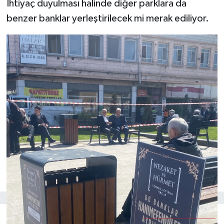
İhtiyaç duyulması halinde diğer parklara da
benzer banklar yerleştirilecek mi merak ediliyor.
Muhabir:
NURDAN AKBAŞ
Bunlar da ilginizi çekebilir