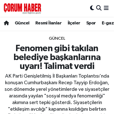
Güncel
Nöbetçi Eczaneler
Güncel
Resmi İlanlar
İlçeler
Spor
E-gaz
Spor
Hava Durumu
GÜNCEL
Resmi İlanlar
Çorum Namaz Vakitleri
Fenomen gibi takılan
belediye başkanlarına
Alaca
Trafik Durumu
uyarı! Talimat verdi
Bayat
Süper Lig Puan Durumu ve Fikstür
AK Parti Genişletilmiş İl Başkanları Toplantısı'nda
konuşan Cumhurbaşkanı Recep Tayyip Erdoğan,
Boğazkale
Tüm Manşetler
son dönemde yerel yönetimlerde ve siyasetçiler
arasında yayılan "sosyal medya fenomenliği"
Dodurga
Son Dakika Haberleri
akımına sert tepki gösterdi. Siyasetçilerin
"etkileşim avcılığı" kapanına kısıldığını belirten
İskilip
Haber Arşivi