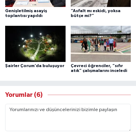
Genişletilmiş asayiş
“Asfalt mı eskidi, yoksa
toplantısı yapıldı
bütçe mi?”
Şairler Çorum’da buluşuyor
Çevreci öğrenciler, “sıfır
atık” çalışmalarını inceledi
Yorumlar (6)