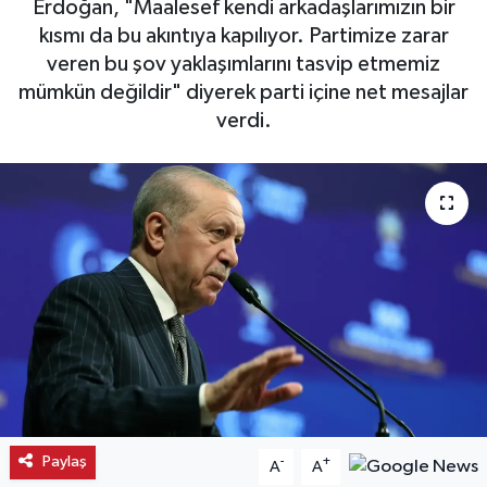
Erdoğan, "Maalesef kendi arkadaşlarımızın bir
kısmı da bu akıntıya kapılıyor. Partimize zarar
Kargı
veren bu şov yaklaşımlarını tasvip etmemiz
mümkün değildir" diyerek parti içine net mesajlar
Laçin
verdi.
Mecitözü
Oğuzlar
Ortaköy
Osmancık
Sungurlu
Uğurludağ
Paylaş
-
+
A
A
Sağlık